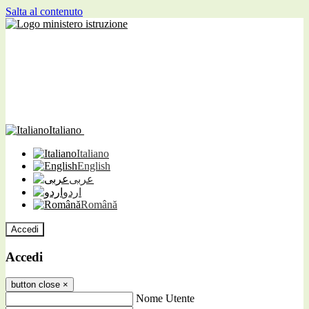
Salta al contenuto
Italiano
Italiano
English
عربى
اردو
Română
Accedi
Accedi
button close
×
Nome Utente