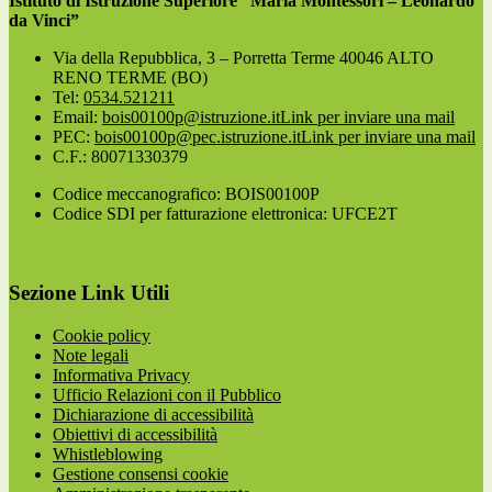
Istituto di Istruzione Superiore “Maria Montessori – Leonardo
da Vinci”
Via della Repubblica, 3 – Porretta Terme 40046 ALTO
RENO TERME (BO)
Tel:
0534.521211
Email:
bois00100p@istruzione.it
Link per inviare una mail
PEC:
bois00100p@pec.istruzione.it
Link per inviare una mail
C.F.: 80071330379
Codice meccanografico: BOIS00100P
Codice SDI per fatturazione elettronica: UFCE2T
Sezione Link Utili
Cookie policy
Note legali
Informativa Privacy
Ufficio Relazioni con il Pubblico
Dichiarazione di accessibilità
Obiettivi di accessibilità
Whistleblowing
Gestione consensi cookie