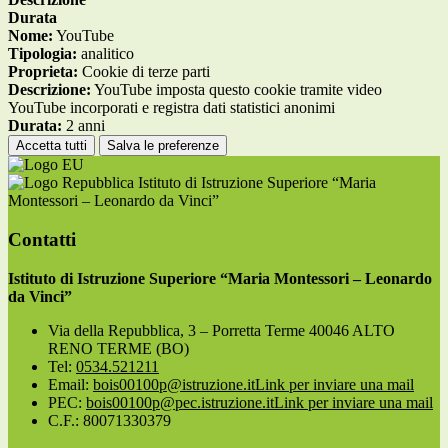
Durata
Nome:
YouTube
Tipologia:
analitico
Proprieta:
Cookie di terze parti
Descrizione:
YouTube imposta questo cookie tramite video
YouTube incorporati e registra dati statistici anonimi
Durata:
2 anni
Accetta tutti
Salva le preferenze
Istituto di Istruzione Superiore “Maria
Montessori – Leonardo da Vinci”
Contatti
Istituto di Istruzione Superiore “Maria Montessori – Leonardo
da Vinci”
Via della Repubblica, 3 – Porretta Terme 40046 ALTO
RENO TERME (BO)
Tel:
0534.521211
Email:
bois00100p@istruzione.it
Link per inviare una mail
PEC:
bois00100p@pec.istruzione.it
Link per inviare una mail
C.F.: 80071330379