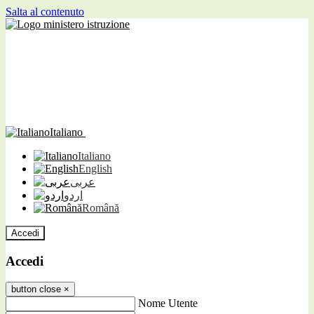
Salta al contenuto
Italiano
Italiano
English
عربى
اردو
Română
Accedi
Accedi
button close
×
Nome Utente