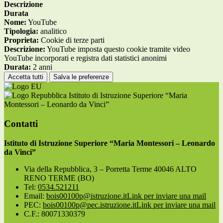
Descrizione
Durata
Nome:
YouTube
Tipologia:
analitico
Proprieta:
Cookie di terze parti
Descrizione:
YouTube imposta questo cookie tramite video
YouTube incorporati e registra dati statistici anonimi
Durata:
2 anni
Accetta tutti
Salva le preferenze
Istituto di Istruzione Superiore “Maria
Montessori – Leonardo da Vinci”
Contatti
Istituto di Istruzione Superiore “Maria Montessori – Leonardo
da Vinci”
Via della Repubblica, 3 – Porretta Terme 40046 ALTO
RENO TERME (BO)
Tel:
0534.521211
Email:
bois00100p@istruzione.it
Link per inviare una mail
PEC:
bois00100p@pec.istruzione.it
Link per inviare una mail
C.F.: 80071330379