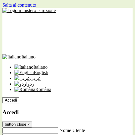
Salta al contenuto
Italiano
Italiano
English
عربى
اردو
Română
Accedi
Accedi
button close
×
Nome Utente