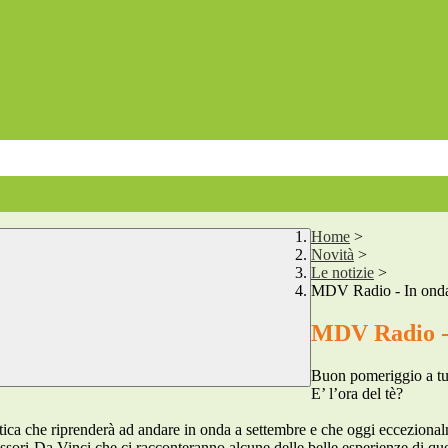
Home
>
Novità
>
Le notizie
>
MDV Radio - In onda 
MDV Radio - 
Buon pomeriggio a tut
E’ l’ora del tè?
stica che riprenderà ad andare in onda a settembre e che oggi eccezio
ssori-Da Vinci che ci racconteranno alcune delle belle esperienze di que