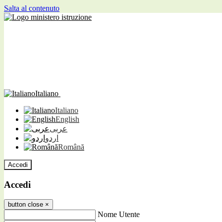
Salta al contenuto
Italiano
Italiano
English
عربى
اردو
Română
Accedi
Accedi
button close
×
Nome Utente