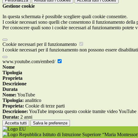
Personalizza
Rifiuta tutti
i cookies
Accetta tutti
i cookies
Gestione cookie
In questa schermata è possibile scegliere quali cookie consentire.
I cookie necessari sono quelli che consentono il funzionamento della pi
Per conoscere quali sono i cookie necessari al funzionamento potete v
Cookie necessari per il funzionamento
I cookie necessari per il funzionamento non possono essere disabilitati.
www.youtube.com/embed/
Nome
Tipologia
Proprieta
Descrizione
Durata
Nome:
YouTube
Tipologia:
analitico
Proprieta:
Cookie di terze parti
Descrizione:
YouTube imposta questo cookie tramite video YouTube inco
Durata:
2 anni
Accetta tutti
Salva le preferenze
Istituto di Istruzione Superiore “Maria Montesso