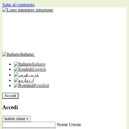
Salta al contenuto
Italiano
Italiano
English
عربى
اردو
Română
Accedi
Accedi
button close
×
Nome Utente