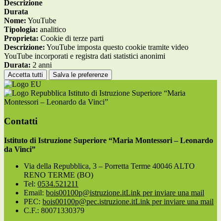
Descrizione
Durata
Nome:
YouTube
Tipologia:
analitico
Proprieta:
Cookie di terze parti
Descrizione:
YouTube imposta questo cookie tramite video
YouTube incorporati e registra dati statistici anonimi
Durata:
2 anni
Accetta tutti
Salva le preferenze
Istituto di Istruzione Superiore “Maria
Montessori – Leonardo da Vinci”
Contatti
Istituto di Istruzione Superiore “Maria Montessori – Leonardo
da Vinci”
Via della Repubblica, 3 – Porretta Terme 40046 ALTO
RENO TERME (BO)
Tel:
0534.521211
Email:
bois00100p@istruzione.it
Link per inviare una mail
PEC:
bois00100p@pec.istruzione.it
Link per inviare una mail
C.F.: 80071330379