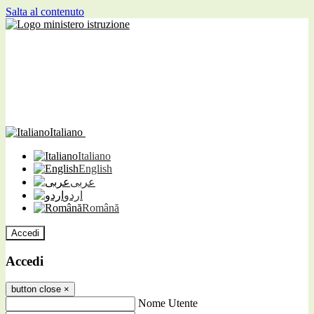
Salta al contenuto
Italiano
Italiano
English
عربى
اردو
Română
Accedi
Accedi
button close
×
Nome Utente