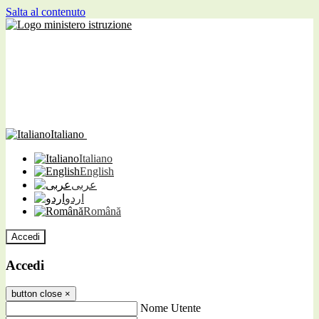
Salta al contenuto
Italiano
Italiano
English
عربى
اردو
Română
Accedi
Accedi
button close
×
Nome Utente