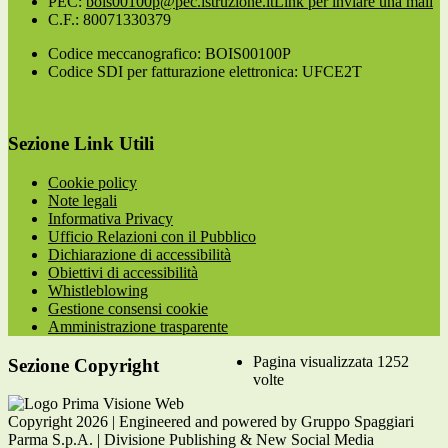
PEC:
bois00100p@pec.istruzione.it
Link per inviare una mail
C.F.: 80071330379
Codice meccanografico: BOIS00100P
Codice SDI per fatturazione elettronica: UFCE2T
Sezione Link Utili
Cookie policy
Note legali
Informativa Privacy
Ufficio Relazioni con il Pubblico
Dichiarazione di accessibilità
Obiettivi di accessibilità
Whistleblowing
Gestione consensi cookie
Amministrazione trasparente
Pagina visualizzata
1252
Sezione Copyright
volte
Copyright 2026 | Engineered and powered by Gruppo Spaggiari
Parma S.p.A. | Divisione Publishing & New Social Media