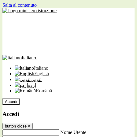
Salta al contenuto
Italiano
Italiano
English
عربى
اردو
Română
Accedi
Accedi
button close
×
Nome Utente