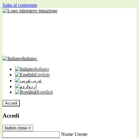
Salta al contenuto
Italiano
Italiano
English
عربى
اردو
Română
Accedi
Accedi
button close
×
Nome Utente