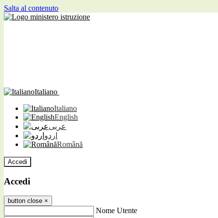
Salta al contenuto
Italiano
Italiano
English
عربى
اردو
Română
Accedi
Accedi
button close
×
Nome Utente