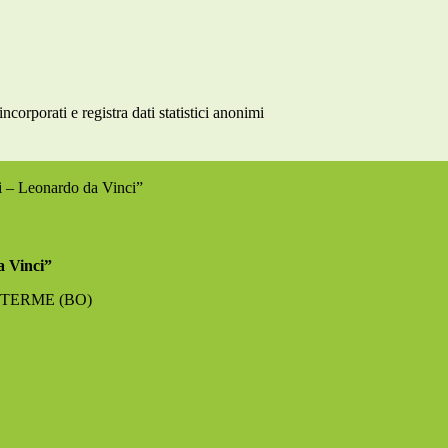
rporati e registra dati statistici anonimi
ri – Leonardo da Vinci”
a Vinci”
NO TERME (BO)