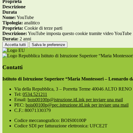
Proprieta
Descrizione
Durata
Nome:
YouTube
Tipologia:
analitico
Proprieta:
Cookie di terze parti
Descrizione:
YouTube imposta questo cookie tramite video YouTube inco
Durata:
2 anni
Accetta tutti
Salva le preferenze
Istituto di Istruzione Superiore “Maria Montesso
Contatti
Istituto di Istruzione Superiore “Maria Montessori – Leonardo d
Via della Repubblica, 3 – Porretta Terme 40046 ALTO RE
Tel:
0534.521211
Email:
bois00100p@istruzione.it
Link per inviare una mail
PEC:
bois00100p@pec.istruzione.it
Link per inviare una mail
C.F.: 80071330379
Codice meccanografico: BOIS00100P
Codice SDI per fatturazione elettronica: UFCE2T