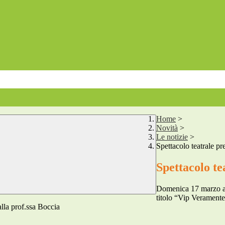
Home
>
Novità
>
Le notizie
>
Spettacolo teatrale pre
Spettacolo tea
Domenica 17 marzo alle
titolo “Vip Veramente
 alla prof.ssa Boccia