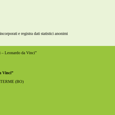
rporati e registra dati statistici anonimi
ri – Leonardo da Vinci”
a Vinci”
NO TERME (BO)