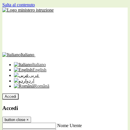
Salta al contenuto
Italiano
Italiano
English
عربى
اردو
Română
Accedi
Accedi
button close
×
Nome Utente