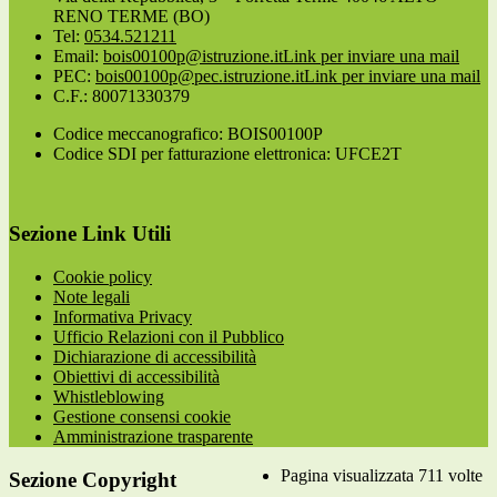
RENO TERME (BO)
Tel:
0534.521211
Email:
bois00100p@istruzione.it
Link per inviare una mail
PEC:
bois00100p@pec.istruzione.it
Link per inviare una mail
C.F.: 80071330379
Codice meccanografico: BOIS00100P
Codice SDI per fatturazione elettronica: UFCE2T
Sezione Link Utili
Cookie policy
Note legali
Informativa Privacy
Ufficio Relazioni con il Pubblico
Dichiarazione di accessibilità
Obiettivi di accessibilità
Whistleblowing
Gestione consensi cookie
Amministrazione trasparente
Pagina visualizzata
711
volte
Sezione Copyright