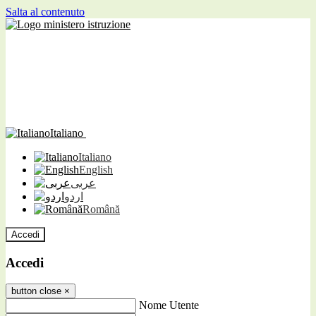
Salta al contenuto
Italiano
Italiano
English
عربى
اردو
Română
Accedi
Accedi
button close
×
Nome Utente