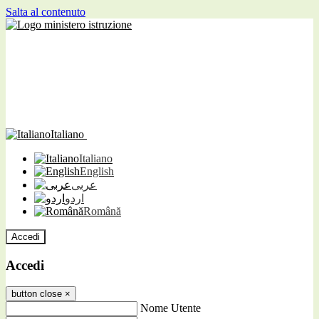
Salta al contenuto
Italiano
Italiano
English
عربى
اردو
Română
Accedi
Accedi
button close
×
Nome Utente