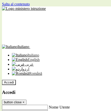
Salta al contenuto
Italiano
Italiano
English
عربى
اردو
Română
Accedi
Accedi
button close
×
Nome Utente