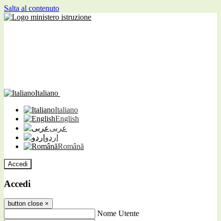
Salta al contenuto
Italiano
Italiano
English
عربى
اردو
Română
Accedi
Accedi
button close
×
Nome Utente