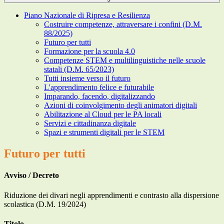
Piano Nazionale di Ripresa e Resilienza
Costruire competenze, attraversare i confini (D.M.
88/2025)
Futuro per tutti
Formazione per la scuola 4.0
Competenze STEM e multilinguistiche nelle scuole
statali (D.M. 65/2023)
Tutti insieme verso il futuro
L'apprendimento felice e futurabile
Imparando, facendo, digitalizzando
Azioni di coinvolgimento degli animatori digitali
Abilitazione al Cloud per le PA locali
Servizi e cittadinanza digitale
Spazi e strumenti digitali per le STEM
Futuro per tutti
Avviso / Decreto
Riduzione dei divari negli apprendimenti e contrasto alla dispersione
scolastica (D.M. 19/2024)
Titolo