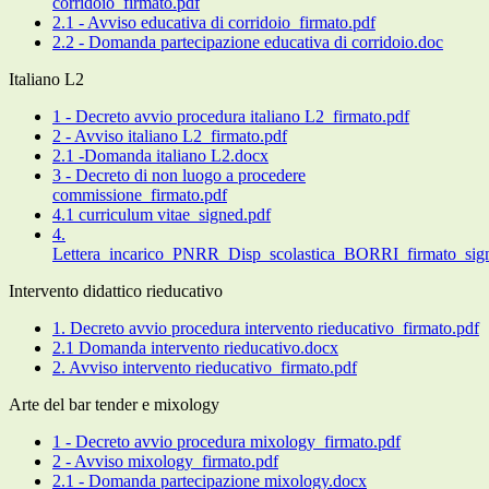
corridoio_firmato.pdf
2.1 - Avviso educativa di corridoio_firmato.pdf
2.2 - Domanda partecipazione educativa di corridoio.doc
Italiano L2
1 - Decreto avvio procedura italiano L2_firmato.pdf
2 - Avviso italiano L2_firmato.pdf
2.1 -Domanda italiano L2.docx
3 - Decreto di non luogo a procedere
commissione_firmato.pdf
4.1 curriculum vitae_signed.pdf
4.
Lettera_incarico_PNRR_Disp_scolastica_BORRI_firmato_sig
Intervento didattico rieducativo
1. Decreto avvio procedura intervento rieducativo_firmato.pdf
2.1 Domanda intervento rieducativo.docx
2. Avviso intervento rieducativo_firmato.pdf
Arte del bar tender e mixology
1 - Decreto avvio procedura mixology_firmato.pdf
2 - Avviso mixology_firmato.pdf
2.1 - Domanda partecipazione mixology.docx