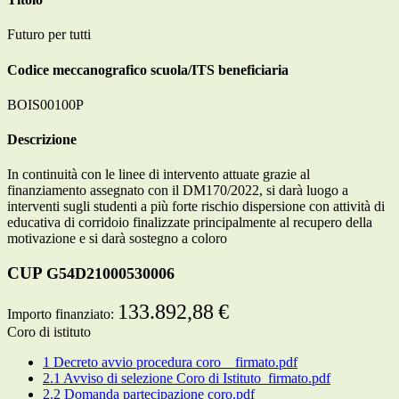
Futuro per tutti
Codice meccanografico scuola/ITS beneficiaria
BOIS00100P
Descrizione
In continuità con le linee di intervento attuate grazie al
finanziamento assegnato con il DM170/2022, si darà luogo a
interventi sugli studenti a più forte rischio dispersione con attività di
educativa di corridoio finalizzate principalmente al recupero della
motivazione e si darà sostegno a coloro
CUP
G54D21000530006
133.892,88 €
Importo finanziato:
Coro di istituto
1 Decreto avvio procedura coro _ firmato.pdf
2.1 Avviso di selezione Coro di Istituto_firmato.pdf
2.2 Domanda partecipazione coro.pdf