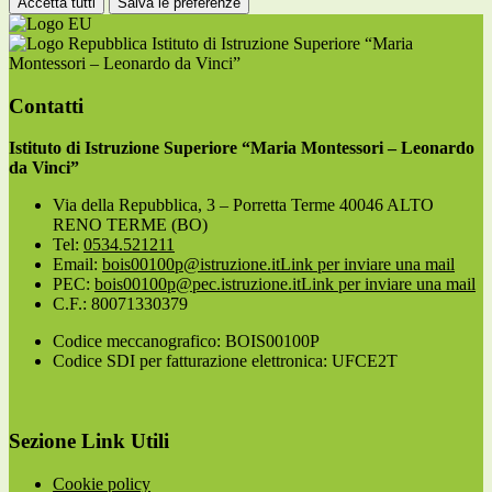
Accetta tutti
Salva le preferenze
Istituto di Istruzione Superiore “Maria
Montessori – Leonardo da Vinci”
Contatti
Istituto di Istruzione Superiore “Maria Montessori – Leonardo
da Vinci”
Via della Repubblica, 3 – Porretta Terme 40046 ALTO
RENO TERME (BO)
Tel:
0534.521211
Email:
bois00100p@istruzione.it
Link per inviare una mail
PEC:
bois00100p@pec.istruzione.it
Link per inviare una mail
C.F.: 80071330379
Codice meccanografico: BOIS00100P
Codice SDI per fatturazione elettronica: UFCE2T
Sezione Link Utili
Cookie policy