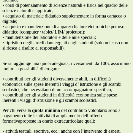
•
corsi di potenziamento di scienze naturali e fisica nel quadro delle
scienze naturali e applicate;
•
acquisto di
materiale didattico supplementare in forma cartacea o
digitale;
•
acquisto e manutenzione di apparecchiature elettroniche per uso
didattico (computer / tablet/ LIM/ proiettori);
•
manutenzione dei laboratori e delle aule speciali;
•
ripristino degli arredi danneggiati dagli studenti (solo nel caso non
si riesca a risalire ai responsabili).
Se si raggiunge una quota adeguata, i versamenti da 100€ assicurano
inoltre la possibilità di erogare:
•
contributi per gli studenti diversamente abili, in difficoltà
economica sulle spese inerenti i viaggi d’ istruzione e gli scambi
scolastici, che necessitano di un accompagnatore specifico;
•
contributi per gli studenti in difficoltà economica sulle spese
inerenti i viaggi d’ist
ruzione e gli scambi scolastici.
Per chi versa la
quota minima
del contributo volontario sono
a
pagamento
tutte le
attività di ampliamento dell’offerta
formativa
proposte in orario extracurricolare quali:
•
attività teatrali, sportive, ecc
.
, anche con l’intervento di esperti