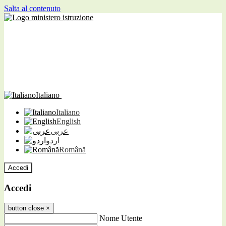
Salta al contenuto
Italiano
Italiano
English
عربى
اردو
Română
Accedi
Accedi
button close
×
Nome Utente