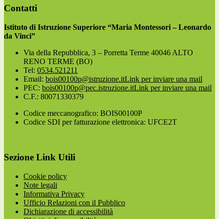
Contatti
Istituto di Istruzione Superiore “Maria Montessori – Leonardo
da Vinci”
Via della Repubblica, 3 – Porretta Terme 40046 ALTO
RENO TERME (BO)
Tel:
0534.521211
Email:
bois00100p@istruzione.it
Link per inviare una mail
PEC:
bois00100p@pec.istruzione.it
Link per inviare una mail
C.F.: 80071330379
Codice meccanografico: BOIS00100P
Codice SDI per fatturazione elettronica: UFCE2T
Sezione Link Utili
Cookie policy
Note legali
Informativa Privacy
Ufficio Relazioni con il Pubblico
Dichiarazione di accessibilità