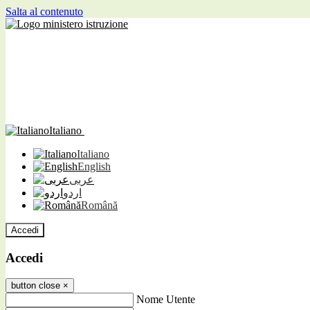
Salta al contenuto
Italiano
Italiano
English
عربى
اردو
Română
Accedi
Accedi
button close
×
Nome Utente