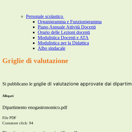
Personale scolastico
Organigramma e Funzionigramma
Piano Annuale Attività Docenti
Orario delle Lezioni docenti
Modulistica Docenti e ATA
Modulistica per la Didattica
Albo sindacale
Griglie di valutazione
ie di valutazione approvate dai dipartime
Si pubblicano le grigl
Allegati
Dipartimento enogastronomico.pdf
File PDF
Contatore click: 94