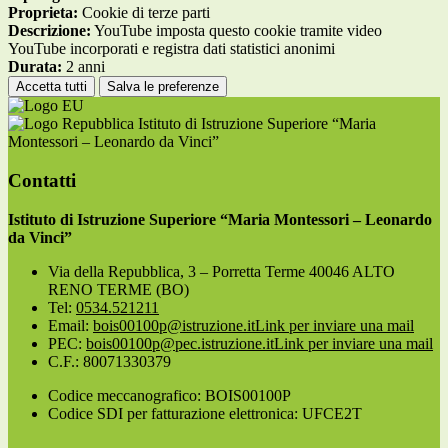
Proprieta:
Cookie di terze parti
Descrizione:
YouTube imposta questo cookie tramite video
YouTube incorporati e registra dati statistici anonimi
Durata:
2 anni
Accetta tutti
Salva le preferenze
Istituto di Istruzione Superiore “Maria
Montessori – Leonardo da Vinci”
Contatti
Istituto di Istruzione Superiore “Maria Montessori – Leonardo
da Vinci”
Via della Repubblica, 3 – Porretta Terme 40046 ALTO
RENO TERME (BO)
Tel:
0534.521211
Email:
bois00100p@istruzione.it
Link per inviare una mail
PEC:
bois00100p@pec.istruzione.it
Link per inviare una mail
C.F.: 80071330379
Codice meccanografico: BOIS00100P
Codice SDI per fatturazione elettronica: UFCE2T