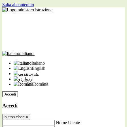
Salta al contenuto
Italiano
Italiano
English
عربى
اردو
Română
Accedi
Accedi
button close
×
Nome Utente