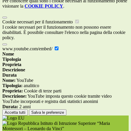
Per conoscere quali sono i cookie necessari al funzionamento potete
visionare la
COOKIE POLICY
.
Cookie necessari per il funzionamento
I cookie necessari per il funzionamento non possono essere
disabilitati. È possibile consultare l'elenco nella pagina della cookie
policy.
www.youtube.com/embed/
Nome
Tipologia
Proprieta
Descrizione
Durata
Nome:
YouTube
Tipologia:
analitico
Proprieta:
Cookie di terze parti
Descrizione:
YouTube imposta questo cookie tramite video
YouTube incorporati e registra dati statistici anonimi
Durata:
2 anni
Accetta tutti
Salva le preferenze
Istituto di Istruzione Superiore “Maria
Montessori – Leonardo da Vinci”