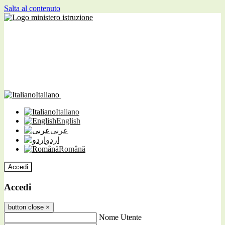
Salta al contenuto
Italiano
Italiano
English
عربى
اردو
Română
Accedi
Accedi
button close
×
Nome Utente