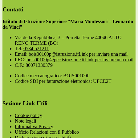
Contatti
Istituto di Istruzione Superiore “Maria Montessori – Leonardo
da Vinci”
Via della Repubblica, 3 – Porretta Terme 40046 ALTO
RENO TERME (BO)
Tel:
0534.521211
Email:
bois00100p@istruzione.it
Link per inviare una mail
PEC:
bois00100p@pec.istruzione.it
Link per inviare una mail
C.F.: 80071330379
Codice meccanografico: BOIS00100P
Codice SDI per fatturazione elettronica: UFCE2T
Sezione Link Utili
Cookie policy
Note legali
Informativa Privacy
Ufficio Relazioni con il Pubblico
Dichiarazione di accessibilità