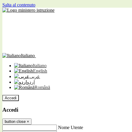
Salta al contenuto
Italiano
Italiano
English
عربى
اردو
Română
Accedi
Accedi
button close
×
Nome Utente