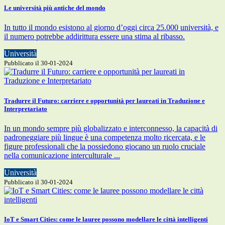
Le università più antiche del mondo
In tutto il mondo esistono al giorno d’oggi circa 25.000 università, e
il numero potrebbe addirittura essere una stima al ribasso.
Università
Pubblicato il 30-01-2024
Tradurre il Futuro: carriere e opportunità per laureati in Traduzione e
Interpretariato
In un mondo sempre più globalizzato e interconnesso, la capacità di
padroneggiare più lingue è una competenza molto ricercata, e le
figure professionali che la possiedono giocano un ruolo cruciale
nella comunicazione interculturale ...
Università
Pubblicato il 30-01-2024
IoT e Smart Cities: come le lauree possono modellare le città intelligenti