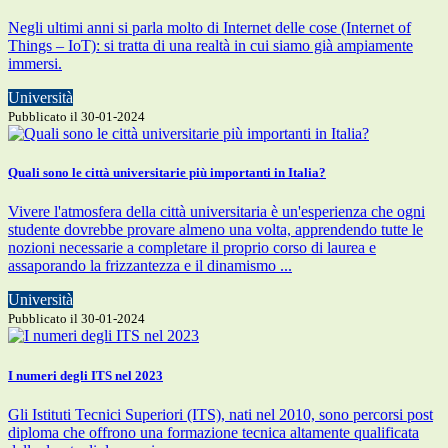
Negli ultimi anni si parla molto di Internet delle cose (Internet of
Things – IoT): si tratta di una realtà in cui siamo già ampiamente
immersi.
Università
Pubblicato il 30-01-2024
Quali sono le città universitarie più importanti in Italia?
Vivere l'atmosfera della città universitaria è un'esperienza che ogni
studente dovrebbe provare almeno una volta, apprendendo tutte le
nozioni necessarie a completare il proprio corso di laurea e
assaporando la frizzantezza e il dinamismo ...
Università
Pubblicato il 30-01-2024
I numeri degli ITS nel 2023
Gli Istituti Tecnici Superiori (ITS), nati nel 2010, sono percorsi post
diploma che offrono una formazione tecnica altamente qualificata