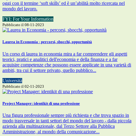
oggi con il termine ‘soft skills’ ed è un’abilità molto ricercata nel
mondo del lavoro.
FYI: For Your Information
Pubblicato il 08-11-2023
Laurea in Economia - percorsi, sbocchi, opportunità
Un corso di laurea in economia mira a far comprendere gli aspetti
teorici, pratici e analitici dell'economia e della finanza e a far
acquisire competenze che possono essere applicate in una varietà di
ambiti, tra cui il settore privato, quello pubblico...
Università
Pubblicato il 02-11-2023
Project Manager: identikit di una professione
Una figura professionale sempre più richiesta e che trova spazio in
modo trasversale in tanti settori del mondo del lavoro - dalla piccola
azienda alla multinazionale, dal Terzo Settore alla Pubblica
Amministrazione, al mondo della comunicazione...