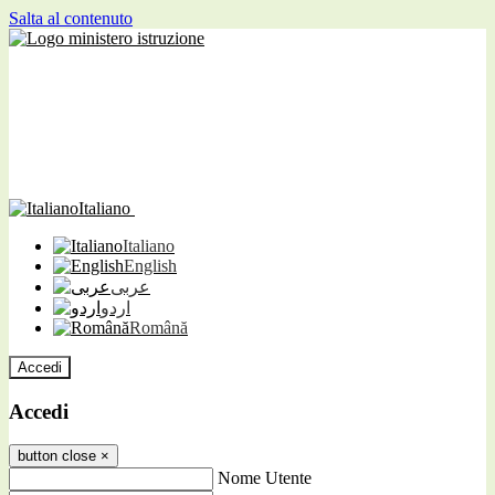
Salta al contenuto
Italiano
Italiano
English
عربى
اردو
Română
Accedi
Accedi
button close
×
Nome Utente