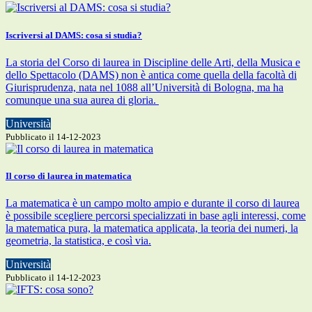
Iscriversi al DAMS: cosa si studia?
La storia del Corso di laurea in Discipline delle Arti, della Musica e
dello Spettacolo (DAMS) non è antica come quella della facoltà di
Giurisprudenza, nata nel 1088 all’Università di Bologna, ma ha
comunque una sua aurea di gloria.
Università
Pubblicato il 14-12-2023
Il corso di laurea in matematica
La matematica è un campo molto ampio e durante il corso di laurea
è possibile scegliere percorsi specializzati in base agli interessi, come
la matematica pura, la matematica applicata, la teoria dei numeri, la
geometria, la statistica, e così via.
Università
Pubblicato il 14-12-2023