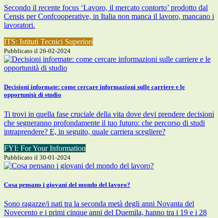
Secondo il recente focus ‘Lavoro, il mercato contorto’ prodotto dal
Censis per Confcooperative, in Italia non manca il lavoro, mancano i
lavoratori.
ITS: Istituti Tecnici Superiori
Pubblicato il 26-02-2024
Decisioni informate: come cercare informazioni sulle carriere e le
opportunità di studio
Ti trovi in quella fase cruciale della vita dove devi prendere decisioni
che segneranno profondamente il tuo futuro: che percorso di studi
intraprendere? E, in seguito, quale carriera scegliere?
FYI: For Your Information
Pubblicato il 30-01-2024
Cosa pensano i giovani del mondo del lavoro?
Sono ragazze/i nati tra la seconda metà degli anni Novanta del
Novecento e i primi cinque anni del Duemila, hanno tra i 19 e i 28