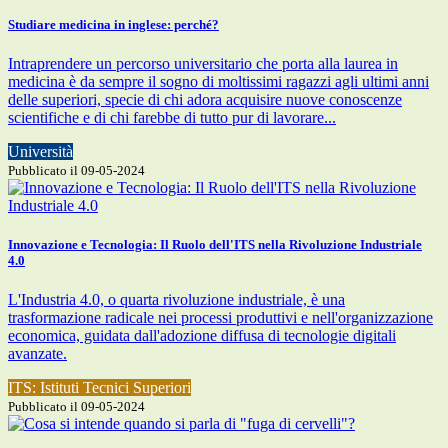
Studiare medicina in inglese: perché?
Intraprendere un percorso universitario che porta alla laurea in
medicina è da sempre il sogno di moltissimi ragazzi agli ultimi anni
delle superiori, specie di chi adora acquisire nuove conoscenze
scientifiche e di chi farebbe di tutto pur di lavorare...
Università
Pubblicato il 09-05-2024
Innovazione e Tecnologia: Il Ruolo dell'ITS nella Rivoluzione Industriale
4.0
L'Industria 4.0, o quarta rivoluzione industriale, è una
trasformazione radicale nei processi produttivi e nell'organizzazione
economica, guidata dall'adozione diffusa di tecnologie digitali
avanzate.
ITS: Istituti Tecnici Superiori
Pubblicato il 09-05-2024