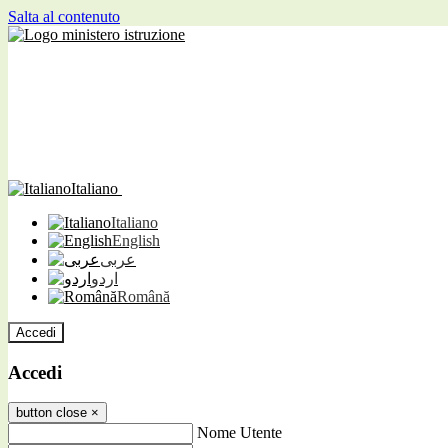
Salta al contenuto
Italiano
Italiano
English
عربى
اردو
Română
Accedi
Accedi
button close
×
Nome Utente