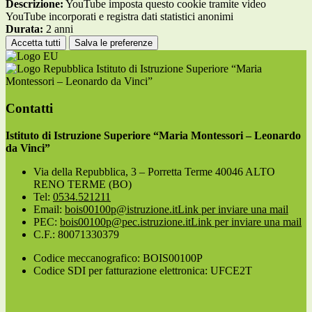
Descrizione:
YouTube imposta questo cookie tramite video
YouTube incorporati e registra dati statistici anonimi
Durata:
2 anni
Accetta tutti
Salva le preferenze
Istituto di Istruzione Superiore “Maria
Montessori – Leonardo da Vinci”
Contatti
Istituto di Istruzione Superiore “Maria Montessori – Leonardo
da Vinci”
Via della Repubblica, 3 – Porretta Terme 40046 ALTO
RENO TERME (BO)
Tel:
0534.521211
Email:
bois00100p@istruzione.it
Link per inviare una mail
PEC:
bois00100p@pec.istruzione.it
Link per inviare una mail
C.F.: 80071330379
Codice meccanografico: BOIS00100P
Codice SDI per fatturazione elettronica: UFCE2T