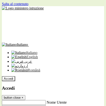
Salta al contenuto
Italiano
Italiano
English
عربى
اردو
Română
Accedi
Accedi
button close
×
Nome Utente