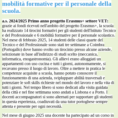
mobilità formative per il personale della
scuola.
a.s. 2024/2025 Primo anno progetto Erasmus+
settore
VET:
grazie ai fondi ricevuti nell'ambito del progetto Erasmus+, la scuola
ha realizzato 14 tirocini formativi per gli studenti dell'Istituto Tecnico
e del Professionale e 6 mobilità formative per il personale scolastico.
Nel mese di febbraio 2025, 14 studenti delle classi quarte del
Tecnico e del Professionale sono stati tre settimane a Coimbra
(Portogallo) dove hanno svolto un tirocinio presso alcune aziende,
selezionate in base all'indirizzo di studi scelto (meccanica,
informatica, enogastronomia). Gli allievi erano alloggiati un
appartamenti con uso cucina e tutti i giorni, autonomamente, si
recavano presso il luogo di lavoro. Oltre a mettere in pratica le
competenze acquisite a scuola, hanno potuto conoscere il
funzionamento di una azienda, svipluppare abilità trasversali e
potenziare le soft skills richieste nel mondo del lavoro e nella vita di
tutti i giorni. Nel tempo libero si sono dedicati alla visita guidata
della città e nel fine settimana sono andati a Lisbona e a Porto. I
docenti accompagnatori si sono alternati per supportare gli studenti
in questa esperienza, coadiuvati da una tutor portoghese sempre
attenta e presente per ogni necessità.
Nel mese di giugno 2025 una docente ha partecipato ad un corso in