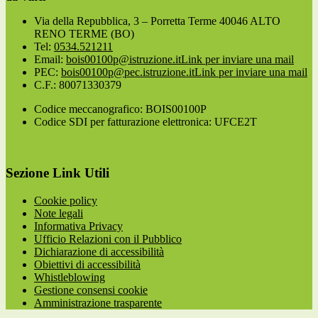
Via della Repubblica, 3 – Porretta Terme 40046 ALTO
RENO TERME (BO)
Tel:
0534.521211
Email:
bois00100p@istruzione.it
Link per inviare una mail
PEC:
bois00100p@pec.istruzione.it
Link per inviare una mail
C.F.: 80071330379
Codice meccanografico: BOIS00100P
Codice SDI per fatturazione elettronica: UFCE2T
Sezione Link Utili
Cookie policy
Note legali
Informativa Privacy
Ufficio Relazioni con il Pubblico
Dichiarazione di accessibilità
Obiettivi di accessibilità
Whistleblowing
Gestione consensi cookie
Amministrazione trasparente