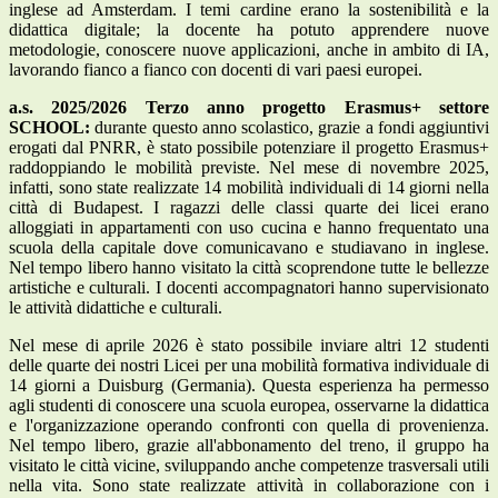
inglese ad Amsterdam. I temi cardine erano la sostenibilità e la
didattica digitale; la docente ha potuto apprendere nuove
metodologie, conoscere nuove applicazioni, anche in ambito di IA,
lavorando fianco a fianco con docenti di vari paesi europei.
a.s. 2025/2026 Terzo anno progetto Erasmus+ settore
SCHOOL:
durante questo anno scolastico, grazie a fondi aggiuntivi
erogati dal PNRR, è stato possibile potenziare il progetto Erasmus+
raddoppiando le mobilità previste. Nel mese di novembre 2025,
infatti, sono state realizzate 14 mobilità individuali di 14 giorni nella
città di Budapest. I ragazzi delle classi quarte dei licei erano
alloggiati in appartamenti con uso cucina e hanno frequentato una
scuola della capitale dove comunicavano e studiavano in inglese.
Nel tempo libero hanno visitato la città scoprendone tutte le bellezze
artistiche e culturali. I docenti accompagnatori hanno supervisionato
le attività didattiche e culturali.
Nel mese di aprile 2026 è stato possibile inviare altri 12 studenti
delle quarte dei nostri Licei per una mobilità formativa individuale di
14 giorni a Duisburg (Germania). Questa esperienza ha permesso
agli studenti di conoscere una scuola europea, osservarne la didattica
e l'organizzazione operando confronti con quella di provenienza.
Nel tempo libero, grazie all'abbonamento del treno, il gruppo ha
visitato le città vicine, sviluppando anche competenze trasversali utili
nella vita. Sono state realizzate attività in collaborazione con i