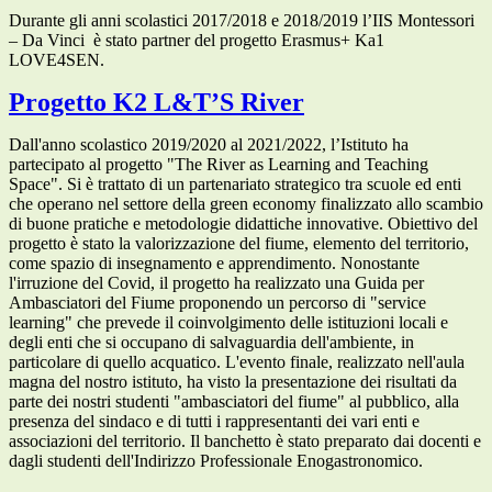
Durante gli anni scolastici 2017/2018 e 2018/2019 l’IIS Montessori
– Da Vinci è stato partner del progetto Erasmus+ Ka1
LOVE4SEN.
Progetto K2 L&T’S River
Dall'anno scolastico 2019/2020 al 2021/2022, l’Istituto ha
partecipato al progetto "The River as Learning and Teaching
Space". Si è trattato di un partenariato strategico tra scuole ed enti
che operano nel settore della green economy finalizzato allo scambio
di buone pratiche e metodologie didattiche innovative. Obiettivo del
progetto è stato la valorizzazione del fiume, elemento del territorio,
come spazio di insegnamento e apprendimento. Nonostante
l'irruzione del Covid, il progetto ha realizzato una Guida per
Ambasciatori del Fiume proponendo un percorso di "service
learning" che prevede il coinvolgimento delle istituzioni locali e
degli enti che si occupano di salvaguardia dell'ambiente, in
particolare di quello acquatico. L'evento finale, realizzato nell'aula
magna del nostro istituto, ha visto la presentazione dei risultati da
parte dei nostri studenti "ambasciatori del fiume" al pubblico, alla
presenza del sindaco e di tutti i rappresentanti dei vari enti e
associazioni del territorio. Il banchetto è stato preparato dai docenti e
dagli studenti dell'Indirizzo Professionale Enogastronomico.