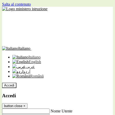
Salta al contenuto
Italiano
Italiano
English
عربى
اردو
Română
Accedi
Accedi
button close
×
Nome Utente