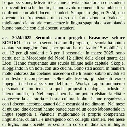
l'organizzazione, le lezioni e alcune attività laboratoriali con studenti
e docenti tedeschi. Inoltre, hanno avuto momenti di scambio e di
confronto con altri docenti stranieri. Sempre in giugno 2024, una
docente ha frequentato un corso di formazione a Valencia,
migliorando le proprie competenze in lingua spagnola e scambiando
buone pratiche con altri docenti stranieri.
a.s. 2024/2025 Secondo anno progetto Erasmus+ settore
SCHOOL
: In questo secondo anno di progetto, la scuola ha potuto
contare su maggiori fondi, per questo ha realizzato 15 mobilità, di
cui 12 per gli studenti e 3 per il personale. In marzo 2025, sono
partiti per la Macedonia del Nord 12 allievi delle classi quarte dei
Licei. Hanno frequentato una scuola biligue nella capitale, Skopje,
alloggiando in un hotel con uso cucina. Sono stati accolti in maniera
molto calorosa dai coetanei macedoni che li hanno subito invitati ad
una festa di compleanno. Oltre alle lezioni, gli studenti erano
impegnati nella realizzazione del Project Work, un approfondimento
personale di un tema tra quelli proposti (ecologia, inclusione,
interculturalità,...). Nel tempo libero hanno potuto visitare la città e
conoscere la sua storia e la sua cultura, inoltre, hanno organizzato
con i docenti accompagnatori delle escursioni nei dintorni. Nel mese
di giugno, due docenti hanno partecipato ad un corso laboratoriale in
lingua spagnola a Valencia, migliorando le proprie competenze
linguistiche, culturali e interagendo con colleghi stranieri. Nel mese
di luglio, una docente ha svolto un corso di didattica in lingua